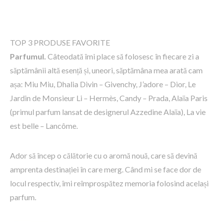
TOP 3 PRODUSE FAVORITE
Parfumul.
Câteodată îmi place să folosesc în fiecare zi a
săptămânii altă esență și, uneori, săptămâna mea arată cam
așa: Miu Miu, Dhalia Divin – Givenchy, J’adore – Dior, Le
Jardin de Monsieur Li – Hermès, Candy – Prada, Alaïa Paris
(primul parfum lansat de designerul Azzedine Alaïa), La vie
est belle – Lancôme.
Ador să încep o călătorie cu o aromă nouă, care să devină
amprenta destinației în care merg. Când mi se face dor de
locul respectiv, îmi reîmprospătez memoria folosind același
parfum.