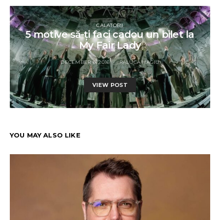
CALATORII
5 motive să-ți faci cadou un bilet la
My Fair Lady
DECEMBER 6, 2016
RALUCA HAGIU
VIEW POST
YOU MAY ALSO LIKE