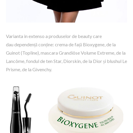
Varianta in extenso a produselor de beauty care
dau dependență conține: crema de față Bioxygene, de la
Guinot (Topline), mascara Grandiôse Volume Extreme, de la
Lancôme, fondul de ten Star, Diorskin, de la Dior și blushul Le
Prisme, de la Givenchy.