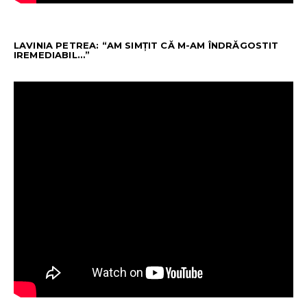
LAVINIA PETREA: “AM SIMȚIT CĂ M-AM ÎNDRĂGOSTIT
IREMEDIABIL…”