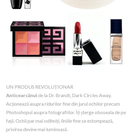
UN PRODUS REVOLUȚIONAR
Anticearcănul
de la Dr. Brandt, Dark Circles Away.
Acționează asupra ridurilor fine din jurul ochilor precum
Photoshopul asupra fotografiilor. Îți șterge oboseala de pe
față. Ochii par mai odihniți, liniile fine se estompează,
privirea devine mai luminoasă.