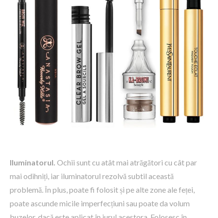
Iluminatorul.
Ochii sunt cu atât mai atrăgători cu cât par
mai odihniți, iar iluminatorul rezolvă subtil această
problemă. În plus, poate fi folosit și pe alte zone ale feței,
poate ascunde micile imperfecțiuni sau poate da volum
buzelor, dacă este aplicat în jurul acestora. Folosesc în