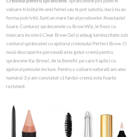
Creionul pentru sprâncene.
Sprâncenele pot pune în
valoare trăsăturile unei femei sau le pot sabota, dacă nu au
forma potrivită. Sunt un mare fan al produselor Anastasiei
Soare. Conturez sprâncenele cu Brow Wiz, le fixez cu
mascara incoloră Clear Brow Gel și adaug luminozitate sub
conturul sprâncenei cu ajutorul creionului Perfect Brow. O
nouă descoperire personală este gelul-cremă pentru
sprâncene Ka-Brow!, de la Benefit, pe care îl aplici cu
ajutorul pensulei incluse. Pentru o culoare naturală am ales
numărul 3 și am constatat că fardul-cremă este foarte
rezistent.