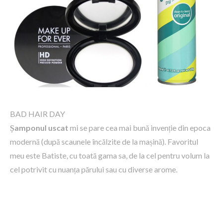
BAD HAIR DAY
Șamponul uscat
mi se pare cea mai bună invenție din epoca
modernă (după scaunele încălzite de la mașină). Favoritul
meu este Batiste, cu toată gama sa, de la cel pentru volum la
cel potrivit cu nuanța părului sau cu diverse arome.