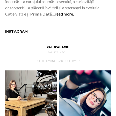
încercării, a curajului asumării eșecului, a curiozității
descoperirii, a plăcerii învățării și a speranței în evoluție.
Cât e viață e și
Prima Dată
…
read more.
INSTAGRAM
RALUCAHAGIU
RALUCA HAGIU
6K
FOLLOWING
33K
FOLLOWERS