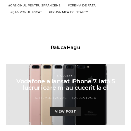
CREIONUL PENTRU SPRÂNCENE
CREMA DE FAȚĂ
ȘAMPONUL USCAT
TRUSA MEA DE BEAUTY
Raluca Hagiu
CALATORII
Vodafone a lansat iPhone 7. Iată 5
lucruri care m-au cucerit la el
SEPTEMBER 23, 2016
RALUCA HAGIU
VIEW POST