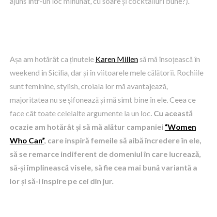
ajuns într-un loc minunat, cu soare și cocktailuri bune?).
Așa am hotărât ca ținutele
Karen Millen
să mă însoțească în
weekend în Sicilia, dar și în viitoarele mele călătorii. Rochiile
sunt feminine, stylish, croiala lor mă avantajează,
majoritatea nu se șifonează și mă simt bine în ele. Ceea ce
face cât toate celelalte argumente la un loc.
Cu această
ocazie am hotărât și să mă alătur campaniei
“Women
Who Can”
, care inspiră femeile să aibă încredere în ele,
să se remarce indiferent de domeniul în care lucrează,
să-și împlinească visele, să fie cea mai bună variantă a
lor și să-i inspire pe cei din jur.