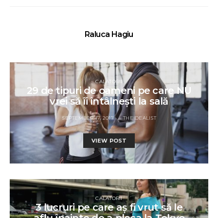
Raluca Hagiu
CALATORII
29 de tipuri de oameni pe care NU
vrei să îi întâlnești la sală
SEPTEMBER 17, 2017
THEIDEALIST
VIEW POST
CALATORII
3 lucruri pe care aș fi vrut să le