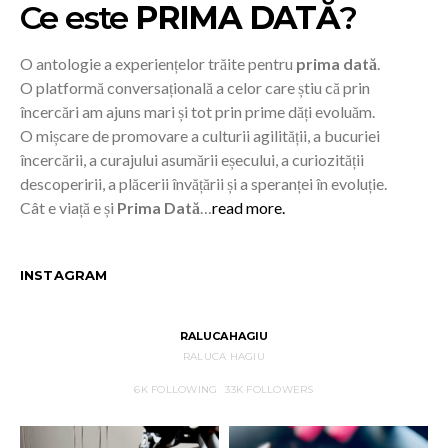
Ce este
PRIMA DATĂ
?
O antologie a experiențelor trăite pentru
prima dată
.
O platformă conversațională a celor care știu că prin
încercări am ajuns mari și tot prin prime dăți evoluăm.
O mișcare de promovare a culturii agilității, a bucuriei
încercării, a curajului asumării eșecului, a curiozității
descoperirii, a plăcerii învățării și a speranței în evoluție.
Cât e viață e și
Prima Dată
…
read more.
INSTAGRAM
RALUCAHAGIU
RALUCA HAGIU
6K
FOLLOWING
33K
FOLLOWERS