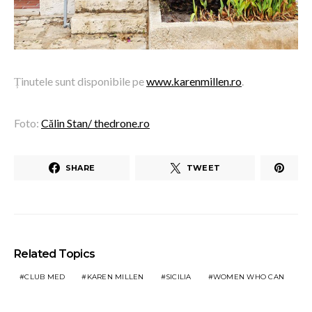
Ținutele sunt disponibile pe
www.karenmillen.ro
.
Foto:
Călin Stan
/ thedrone.ro
SHARE
TWEET
Related Topics
CLUB MED
KAREN MILLEN
SICILIA
WOMEN WHO CAN