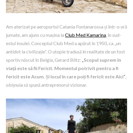
Am aterizat pe aeroportul Catania Fontanarossa și într-o oră
jumate, am ajuns cu mașina la
Club Med Kamarina
, în sud-
estul insulei. Conceptul Club Med a apărut în 1950, ca „un
antidot la civilizație“. O utopie tradusă în realitate de un fost
sportiv născut în Belgia, Gerard Blitz:
„Scopul suprem în
viață este să fii Fericit. Momentul potrivit pentru a fi
fericit este Acum. Și locul în care poți fi fericit este Aici“
,
obișnuia să spună antreprenorul vizionar.