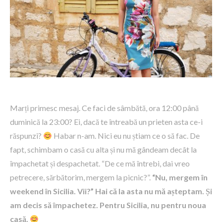
Marți primesc mesaj. Ce faci de sâmbătă, ora 12:00 până
duminică la 23:00? Ei, dacă te întreabă un prieten asta ce-i
răspunzi?
Habar n-am. Nici eu nu știam ce o să fac. De
fapt, schimbam o casă cu alta și nu mă gândeam decât la
împachetat și despachetat. “De ce mă întrebi, dai vreo
petrecere, sărbătorim, mergem la picnic?”.
“Nu, mergem în
weekend în Sicilia. Vii?” Hai că la asta nu mă așteptam. Și
am decis să împachetez. Pentru Sicilia, nu pentru noua
casă.