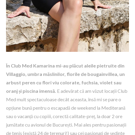
În Club Med Kamarina mi-au plăcut aleile pietruite din
Villaggio, umbra măslinilor, florile de bougainvillea, un
arbust peren cu flori viu colorate, fuchsia, violet sau
oranj și piscina imensă.
E adevărat că am văzut locații Club
Med mult spectaculoase decât aceasta, însă mi se pare o
opțiune bună pentru o escapadă de weekend la Mediterană
sau o vacanță cu copiii, corectă calitate-preț, la doar 2 ore
jumătate cu avionul de București. Mai ales pentru pasionații
de tenis (există 24 de terenuri!) sau cei pasionați de ședinte