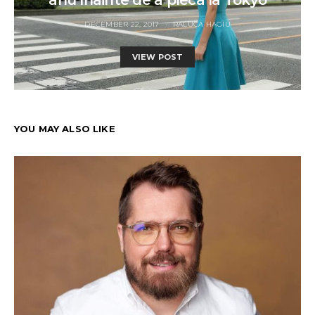
aflu înainte de a pleca la Tokyo
DECEMBER 22, 2017
RALUCA HAGIU
VIEW POST
YOU MAY ALSO LIKE