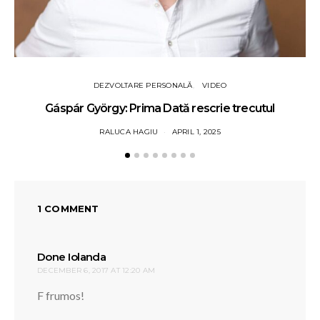
DEZVOLTARE PERSONALĂ
VIDEO
Gáspár György: Prima Dată rescrie trecutul
RALUCA HAGIU
APRIL 1, 2025
1 COMMENT
says:
Done Iolanda
DECEMBER 6, 2017 AT 12:20 AM
F frumos!