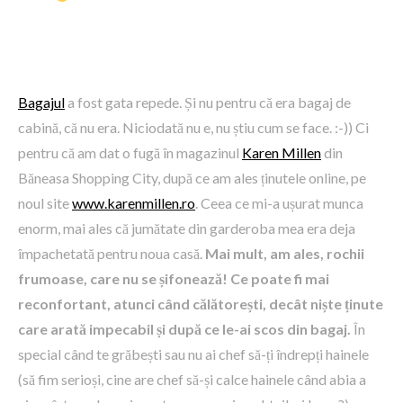
Bagajul
a fost gata repede. Și nu pentru că era bagaj de
cabină, că nu era. Niciodată nu e, nu știu cum se face. :-)) Ci
pentru că am dat o fugă în magazinul
Karen Millen
din
Băneasa Shopping City, după ce am ales ținutele online, pe
noul site
www.karenmillen.ro
. Ceea ce mi-a ușurat munca
enorm, mai ales că jumătate din garderoba mea era deja
împachetată pentru noua casă.
Mai mult, am ales, rochii
frumoase, care nu se șifonează! Ce poate fi mai
reconfortant, atunci când călătorești, decât niște ținute
care arată impecabil și după ce le-ai scos din bagaj.
În
special când te grăbești sau nu ai chef să-ți îndrepți hainele
(să fim serioși, cine are chef să-și calce hainele când abia a